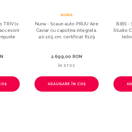
NUNA
1 TRIV lx
Nuna - Scaun auto PRUU Aire
BIBS - 
accesorii
Caviar cu capotina integrata,
Studio C
mpurile
40-105 cm, certificat R129
tetin
ON
2.699,00 RON
ÎN STOC
COȘ
ADĂUGARE ÎN COȘ
AD