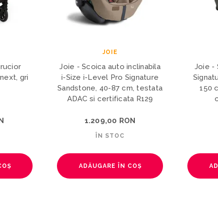
JOIE
clinabila
Joie - Scaun auto i-Traver
Nuna -
Signature
Signature Evergreen, 100 -
lemn 
, testata
150 cm, testat ADAC si
ta R129
certificat R129
ON
979,00 RON
ÎN STOC
COȘ
ADĂUGARE ÎN COȘ
AD