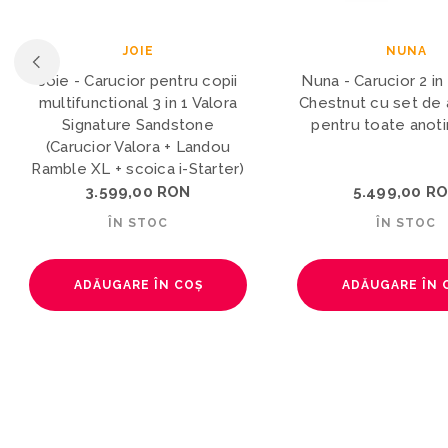
JOIE
NUNA
Joie - Carucior pentru copii
Nuna - Carucior 2 in 
multifunctional 3 in 1 Valora
Chestnut cu set de 
Signature Sandstone
pentru toate anoti
(Carucior Valora + Landou
Ramble XL + scoica i-Starter)
3.599,00 RON
5.499,00 R
ÎN STOC
ÎN STOC
ADĂUGARE ÎN COȘ
ADĂUGARE ÎN 