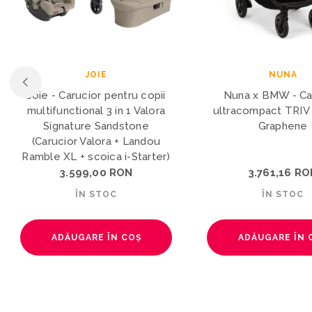
NUNA
JOIE
Nuna x BMW - Carucior
Joie - Scoica auto in
ultracompact TRIV next, gri
i-Size i-Level Pro 
Graphene
Sandstone, 40-87 cm
ADAC si certifica
3.761,16 RON
1.209,00 R
ÎN STOC
ÎN STOC
ADĂUGARE ÎN COȘ
ADĂUGARE ÎN 